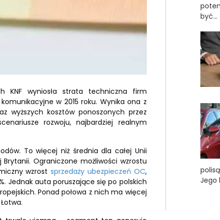
poten
być...
h KNF wyniosła strata techniczna firm
komunikacyjne w 2015 roku. Wynika ona z
oraz wyższych kosztów ponoszonych przez
cenariusze rozwoju, najbardziej realnym
w. To więcej niż średnia dla całej Unii
ej Brytanii. Ograniczone możliwości wzrostu
polis
namiczny wzrost
sprzedaży ubezpieczeń OC
,
Jego b
 2%. Jednak auta poruszające się po polskich
uropejskich. Ponad połowa z nich ma więcej
 Łotwa.