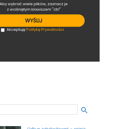
Aby wybrać wiele plików, zaznacz je
z wciśniętym klawiszem "ctrl"
Akceptuję
Politykę Prywatności.
Search Button
Odkup odszkodowań – opinie,