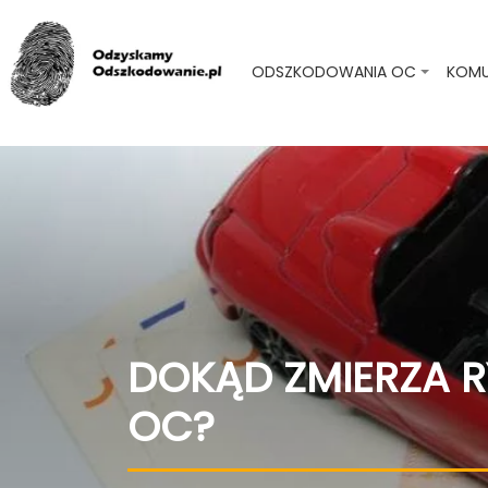
ODSZKODOWANIA OC
KOMU
DOKĄD ZMIERZA R
OC?