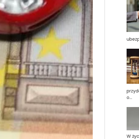
ubezpi
przyd
o...
W życ