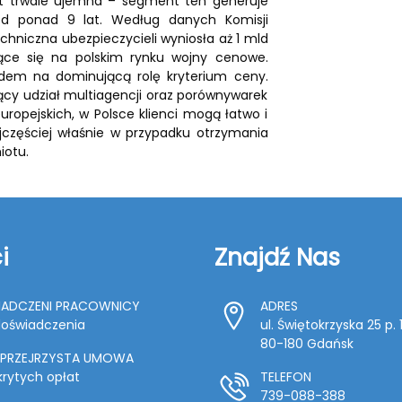
t trwale ujemna – segment ten generuje
od ponad 9 lat. Według danych Komisji
hniczna ubezpieczycieli wyniosła aż 1 mld
zące się na polskim rynku wojny cenowe.
odem na dominującą rolę kryterium ceny.
ący udział multiagencji oraz porównywarek
ropejskich, w Polsce klienci mogą łatwo i
ajczęściej właśnie w przypadku otrzymania
iotu.
i
Znajdź Nas
ADCZENI PRACOWNICY
ADRES
 doświadczenia
ul. Świętokrzyska 25 p. 
80-180 Gdańsk
 PRZEJRZYSTA UMOWA
krytych opłat
TELEFON
739-088-388