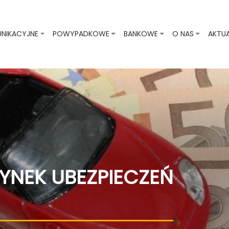
NIKACYJNE
POWYPADKOWE
BANKOWE
O NAS
AKTU
YNEK UBEZPIECZEŃ