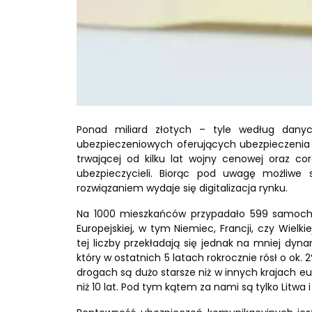
Ponad miliard złotych – tyle według danyc
ubezpieczeniowych oferujących ubezpieczenia 
trwającej od kilku lat wojny cenowej oraz c
ubezpieczycieli. Biorąc pod uwagę możliwe s
rozwiązaniem wydaje się digitalizacja rynku.
Na 1000 mieszkańców przypadało 599 samochodó
Europejskiej, w tym Niemiec, Francji, czy Wielki
tej liczby przekładają się jednak na mniej dy
który w ostatnich 5 latach rokrocznie rósł o ok.
drogach są dużo starsze niż w innych krajach e
niż 10 lat. Pod tym kątem za nami są tylko Litwa i