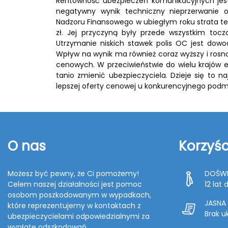
Rentowność ubezpieczeń komunikacyjnych jes
negatywny wynik techniczny nieprzerwanie 
Nadzoru Finansowego w ubiegłym roku strata tec
zł. Jej przyczyną były przede wszystkim toc
Utrzymanie niskich stawek polis OC jest dow
Wpływ na wynik ma również coraz wyższy i rosn
cenowych. W przeciwieństwie do wielu krajów eu
tanio zmienić ubezpieczyciela. Dzieje się to n
lepszej oferty cenowej u konkurencyjnego podm
O nas
Korzyśc
Możesz być pewny, że Ci pomożemy!
DOŚWI
Celem naszej działalności jest pomoc
12 lat
osobom poszkodowanym w wypadkach,
JASNA
które reprezentujemy w kontaktach z
Brak u
ubezpieczycielami odpowiedzialnymi za
wypłatę odszkodowań.