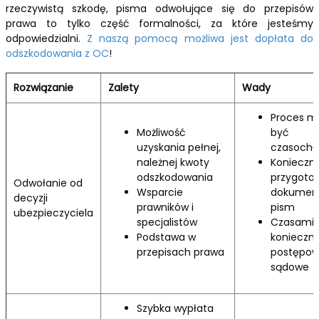
rzeczywistą szkodę, pisma odwołujące się do przepisów
prawa to tylko część formalności, za które jesteśmy
odpowiedzialni.
Z naszą pomocą możliwa jest dopłata do
odszkodowania z OC
!
Rozwiązanie
Zalety
Wady
Proces m
Możliwość
być
uzyskania pełnej,
czasochł
należnej kwoty
Konieczn
odszkodowania
przygoto
Odwołanie od
Wsparcie
dokumenta
decyzji
prawników i
pism
ubezpieczyciela
specjalistów
Czasami
Podstawa w
konieczn
przepisach prawa
postępow
sądowe
Szybka wypłata