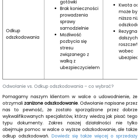
gotówki
Kwota od
Brak konieczności
może by
prowadzenia
niższa niż
sprawy
odszkodo
samodzielnie
Odkup
Rezygnac
Możliwość
odszkodowania
dalszych
pozbycia się
roszczeń
stresu
wobec
związanego z
ubezpiecz
walką z
ubezpieczycielem
Odwołanie vs. Odkup odszkodowania – co wybrać?
Pomagamy naszym klientom w walce o udowodnienie, że
otrzymali
zaniżone odszkodowanie
. Odwołanie napisane przez
nas to pewność, że zostało sporządzone przez dobrze
wykwalifikowanych specjalistów, którzy wiedzą jak pisać tego
typu dokumenty. Zakres naszej działalności nie tylko
obejmuje pomoc w walce o wyższe odszkodowanie, ale także
odkup odszkodowań.
Dowiedz się także więcej o sprzedaży