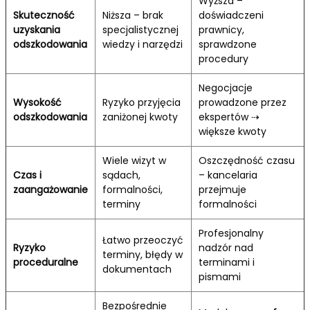
Wyższa –
Skuteczność
Niższa – brak
doświadczeni
uzyskania
specjalistycznej
prawnicy,
odszkodowania
wiedzy i narzędzi
sprawdzone
procedury
Negocjacje
Wysokość
Ryzyko przyjęcia
prowadzone przez
odszkodowania
zaniżonej kwoty
ekspertów ⇢
większe kwoty
Wiele wizyt w
Oszczędność czasu
Czas i
sądach,
– kancelaria
zaangażowanie
formalności,
przejmuje
terminy
formalności
Profesjonalny
Łatwo przeoczyć
Ryzyko
nadzór nad
terminy, błędy w
proceduralne
terminami i
dokumentach
pismami
Bezpośrednie