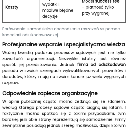
Model
success fee
wydatki i
Koszty
– płatność tylko
możliwe błędne
przy wygranej
decyzje
Porównanie: samodzielne dochodzenie roszczeń vs pomoc
kancelarii odszkodowawczej
Profesjonalne wsparcie i specjalistyczna wiedza
Ważną kwestią podczas procesów sądowych jest nie tylko
zawartość argumentacji. Niezwykle istotny jest również
sposób jej przedstawiania. Jednak
firma od odszkodowań
posiada w swoich szeregach wykwalifikowanych prawników i
doradców, którzy mają na swoim koncie już wiele wygranych
rozpraw.
Odpowiednie zaplecze organizacyjne
W opinii publicznej często można zetknąć się ze zdaniem,
według którego procesy sądowe często ciągną się latami. I
faktycznie można spotkać się z takimi przypadkami, tym
bardziej, jeśli obie strony reprezentują się samodzielnie. Firmy
zewnętrzne posiadają jednak szereg możliwości, dzięki którym