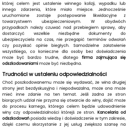
której celem jest ustalenie winnego kolizji, wypadku lub
innego zdarzenia, które miało miejsce. Jednocześnie
uruchomione zostaje postępowanie likwidacyjne z
towarzystwem ubezpieczeniowym. W obydwóch
przypadkach należy czuwać nad przebiegiem sprawy, aby
dostarczyć wszelkie niezbędne dokumenty do
ubezpieczyciela na czas, nie przegapić terminów odwołań
czy pozyskać opinie biegłych. Samodzielne załatwienie
wszystkiego, co konieczne dla osoby bez doświadczenia
może być bardzo trudne, dlatego
firma zajmująca się
odszkodowaniami
może być niezbędna.
Trudności w ustaleniu odpowiedzialności
Choć poszkodowanemu może się wydawać, że wina drugiej
strony jest bezdyskusyjna i niepodważalna, może ona może
mieć inne zdanie na ten temat. Jeśli żadna ze stron
biorących udział nie przyzna się otwarcie do winy, dojść może
do procesu karnego, którego celem będzie udowodnienie
winy czy odpowiedzialności którejś ze stron.
Kancelaria od
odszkodowań
posiada wiedzę i doświadczenie w tym zakresie,
dzięki czemu skorzystanie z jej usług zwiększa szansę na