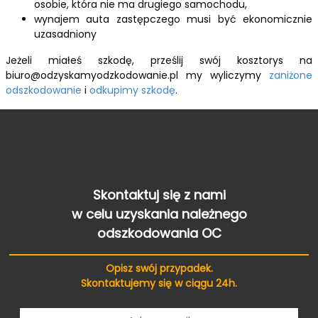
osobie, która nie ma drugiego samochodu,
wynajem auta zastępczego musi być ekonomicznie
uzasadniony
Jeżeli miałeś szkodę, prześlij swój kosztorys na
biuro@odzyskamyodzkodowanie.pl my wyliczymy
zaniżone
odszkodowanie
i
odkupimy szkodę
.
Skontaktuj się z nami
w celu uzyskania należnego
odszkodowania OC
Opisz swój przypadek.
Skontaktujemy się w ciągu 24h.