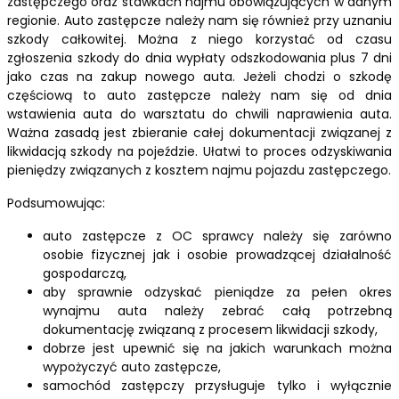
zastępczego oraz stawkach najmu obowiązujących w danym
regionie. Auto zastępcze należy nam się również przy uznaniu
szkody całkowitej. Można z niego korzystać od czasu
zgłoszenia szkody do dnia wypłaty odszkodowania plus 7 dni
jako czas na zakup nowego auta. Jeżeli chodzi o szkodę
częściową to auto zastępcze należy nam się od dnia
wstawienia auta do warsztatu do chwili naprawienia auta.
Ważna zasadą jest zbieranie całej dokumentacji związanej z
likwidacją szkody na pojeździe. Ułatwi to proces odzyskiwania
pieniędzy związanych z kosztem najmu pojazdu zastępczego.
Podsumowując:
auto zastępcze z OC sprawcy należy się zarówno
osobie fizycznej jak i osobie prowadzącej działalność
gospodarczą,
aby sprawnie odzyskać pieniądze za pełen okres
wynajmu auta należy zebrać całą potrzebną
dokumentację związaną z procesem likwidacji szkody,
dobrze jest upewnić się na jakich warunkach można
wypożyczyć auto zastępcze,
samochód zastępczy przysługuje tylko i wyłącznie